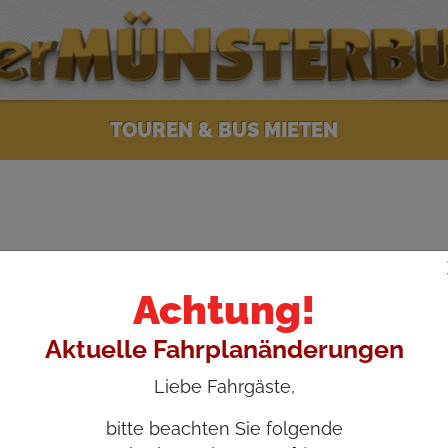
TOUREN & BUS MIETEN
 macht Freude & Fan 
Achtung!
 Münsterbus-Abenteuer oder zeigen Sie
Aktuelle Fahrplanänderungen
Liebe Fahrgäste,
bitte beachten Sie folgende