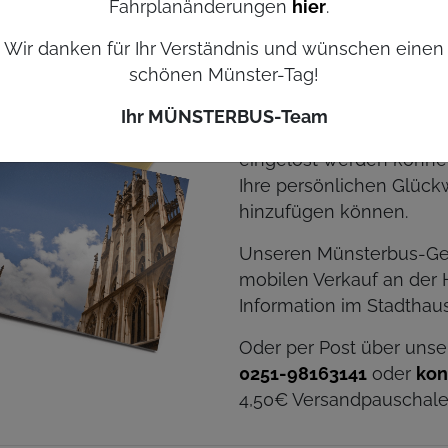
Fahrplanänderungen
hier
.
M
Wir danken für Ihr Verständnis und wünschen einen
Gerne können Sie auch
schönen Münster-Tag!
bekommen: Mit der schö
Umschlag erhalten Sie d
Ihr MÜNSTERBUS-Team
freiem Gültigkeitsdatu
eingelöst werden können.
Ihre persönlichen Glück
hinzufügen können.
Unseren Münsterbus-Ges
mobilen Verkauf an der 
Information im Stadthaus
Oder per Post über unse
0251-98163141
oder
kon
4,50€ Versandpauschale)